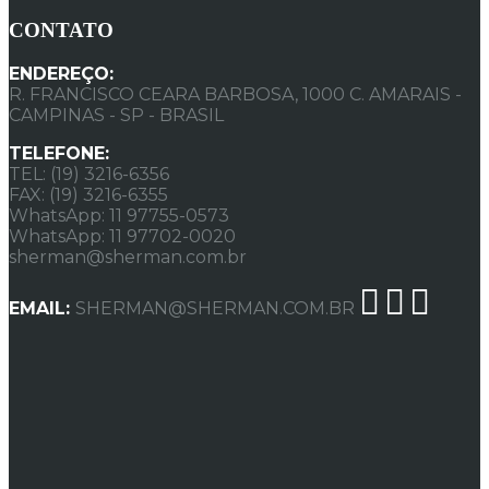
CONTATO
ENDEREÇO:
R. FRANCISCO CEARA BARBOSA, 1000 C. AMARAIS -
CAMPINAS - SP - BRASIL
TELEFONE:
TEL: (19) 3216-6356
FAX: (19) 3216-6355
WhatsApp: 11 97755-0573
WhatsApp: 11 97702-0020
sherman@sherman.com.br
EMAIL:
SHERMAN@SHERMAN.COM.BR