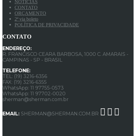
NOTÍCIAS
CONTATO
ORÇAMENTO
2ª via boleto
POLÍTICA DE PRIVACIDADE
CONTATO
ENDEREÇO:
R. FRANCISCO CEARA BARBOSA, 1000 C. AMARAIS -
CAMPINAS - SP - BRASIL
TELEFONE:
TEL: (19) 3216-6356
FAX: (19) 3216-6355
WhatsApp: 11 97755-0573
WhatsApp: 11 97702-0020
sherman@sherman.com.br
EMAIL:
SHERMAN@SHERMAN.COM.BR